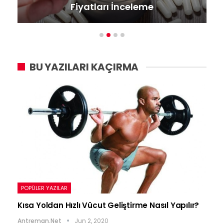
Fiyatları İnceleme
En İyi 5
BU YAZILARI KAÇIRMA
POPÜLER YAZILAR
Kısa Yoldan Hızlı Vücut Geliştirme Nasıl Yapılır?
Antreman.net
Jun 2, 2020