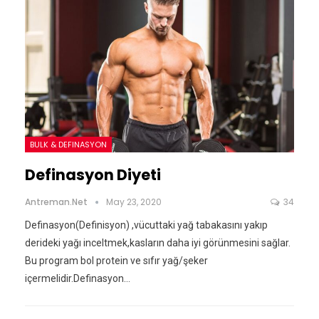
BULK & DEFINASYON
Definasyon Diyeti
Antreman.net
May 23, 2020
34
Definasyon(Definisyon) ,vücuttaki yağ tabakasını yakıp
derideki yağı inceltmek,kasların daha iyi görünmesini sağlar.
Bu program bol protein ve sıfır yağ/şeker
içermelidir.Definasyon…