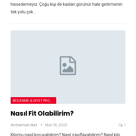
hissedemeyiz. Çoğu kişi de kasları görünür hale getirmenin
tek yolu çok…
BESLENME & DIYET PROGRAMLARI
Nasıl Fit Olabilirim?
Antreman.net
Mar 19, 2020
1
Kilomu nasıl koruyabilirim? Nasıl zayıflayabilirim? Nasıl kilo