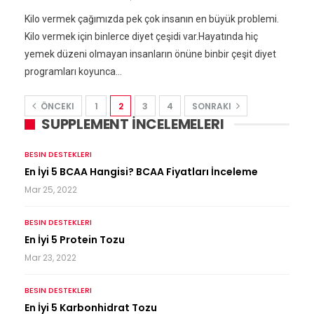
Kilo vermek çağımızda pek çok insanın en büyük problemi.
Kilo vermek için binlerce diyet çeşidi var.Hayatında hiç
yemek düzeni olmayan insanların önüne binbir çeşit diyet
programları koyunca…
ÖNCEKI
1
2
3
4
SONRAKI
SUPPLEMENT İNCELEMELERI
BESIN DESTEKLERI
En İyi 5 BCAA Hangisi? BCAA Fiyatları İnceleme
Mar 25, 2022
BESIN DESTEKLERI
En İyi 5 Protein Tozu
Mar 23, 2022
BESIN DESTEKLERI
En İyi 5 Karbonhidrat Tozu