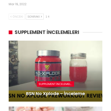
Mar 19, 2022
ÖNCEKI
SONRAKI
1 4
SUPPLEMENT İNCELEMELERI
SUPPLEMENT İNCELEMELERI
Protein T
 No Xplode – İnceleme
Üzerinde