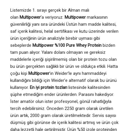
Listemizde 1. sırayı gerçek bir Alman malı
olan
Multipower
‘a veriyoruz.
Multipower
markasının
güvenilirliği yanı sıra üründeki Üstün ham madde kalitesi,
saf içerik kalitesi, helal sertifikası ve kutu üzerinde verilen
ürün içeriğinin ürün analiziyle birebir uyması gibi
sebeplerde
Multipower %100 Pure Whey Protein
bizden
tam puan alıyor. Yalanı dolanı olmayan ve gereksiz
maddelerle içeriği şişirilmemiş olan bir protein tozu olan
bu ürün gerçekten sağlıklı bir ürün ve oldukça etkili. Hatta
çoğu kişi
Multipower
‘ın Weider’le aynı hammaddeyi
kullandığını bildiği için Weider’e alternatif olarak bu ürünü
kullanıyor.
En iyi protein tozları
listesinde kalitesinden
şüphe etmediğim ender ürünlerden. Parasını hakediyor.
İster amatör olun ister profesyonel, gönül rahatlığıyla
tercih edebilirsiniz. Önceden 2250 gram olarak üretilen
ürün artık, 2000 gram olarak üretilmektedir. Servis sayısı
düşmüş gibi görünse de içerik kalitesi artmış ve ürün çok
daha lezzetli hale getirilmiştir. Ürün %50 izole proteinden