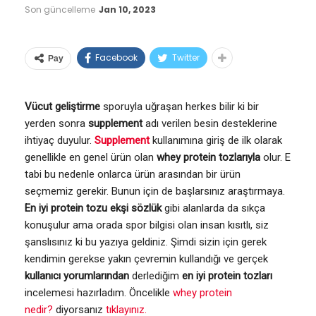
Son güncelleme
Jan 10, 2023
Facebook
Twitter
Pay
Vücut geliştirme
sporuyla uğraşan herkes bilir ki bir
yerden sonra
supplement
adı verilen besin desteklerine
ihtiyaç duyulur.
Supplement
kullanımına giriş de ilk olarak
genellikle en genel ürün olan
whey
protein tozlarıyla
olur. E
tabi bu nedenle onlarca ürün arasından bir ürün
seçmemiz gerekir. Bunun için de başlarsınız araştırmaya.
En iyi protein tozu ekşi sözlük
gibi alanlarda da sıkça
konuşulur ama orada spor bilgisi olan insan kısıtlı, siz
şanslısınız ki bu yazıya geldiniz. Şimdi sizin için gerek
kendimin gerekse yakın çevremin kullandığı ve gerçek
kullanıcı yorumlarından
derlediğim
en iyi protein tozları
incelemesi hazırladım. Öncelikle
whey protein
nedir?
diyorsanız
tıklayınız.