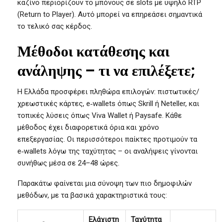
καζίνο περιορίζουν το μπόνους σε slots με υψηλό RTP
(Return to Player). Αυτό μπορεί να επηρεάσει σημαντικά
το τελικό σας κέρδος.
Μέθοδοι κατάθεσης και
ανάληψης – τι να επιλέξετε;
Η Ελλάδα προσφέρει πληθώρα επιλογών: πιστωτικές/
χρεωστικές κάρτες, e‑wallets όπως Skrill ή Neteller, και
τοπικές λύσεις όπως Viva Wallet ή Paysafe. Κάθε
μέθοδος έχει διαφορετικά όρια και χρόνο
επεξεργασίας. Οι περισσότεροι παίκτες προτιμούν τα
e‑wallets λόγω της ταχύτητας – οι αναλήψεις γίνονται
συνήθως μέσα σε 24–48 ώρες.
Παρακάτω φαίνεται μια σύνοψη των πιο δημοφιλών
μεθόδων, με τα βασικά χαρακτηριστικά τους:
Ελάχιστη
Ταχύτητα