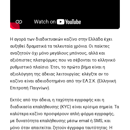
Η αγορά των διαδικτυακών καζίνο στην Ελλάδα έχει
αυξηθεί δραματικά τα τελευταία χρόνια. Οι παίκτες
αναζητούν όχι μόνο μεγάλους μπόνους, αλλά και
αξιόπιστες πλατφόρμες που να σέβονται το ελληνικό
ρυθμιστικό πλαίσιο. Έτσι, το πρώτο βήμα είναι η
αξιολόγηση της άδειας λειτουργίας: ελέγξτε αν το
καζίνο είναι αδειοδοτημένο από την ΕΛ.Σ.Κ. (Ελληνική
Επιτροπή Παιγνίων).
Εκτός από την άδεια, η ταχύτητα εγγραφής και η
διαδικασία επαλήθευσης (KYC) είναι κρίσιμα σημεία. Τα
καλύτερα καζίνο προσφέρουν απλή φόρμα εγγραφής,
με δυνατότητα επαλήθευσης μέσω email ή SMS, και
μόνο όταν απαιτείται ζητούν έγγραφα ταυτότητας. Η