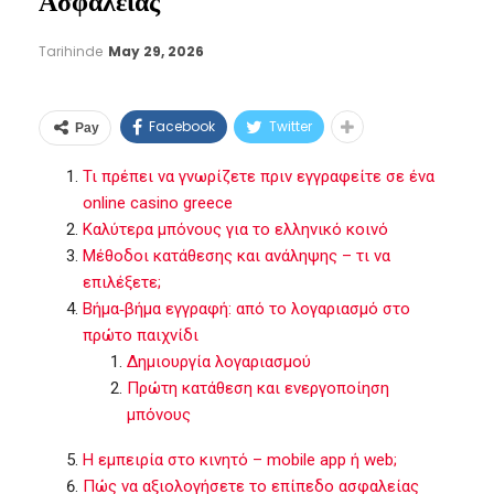
Ασφαλείας
Tarihinde
May 29, 2026
Facebook
Twitter
Pay
Τι πρέπει να γνωρίζετε πριν εγγραφείτε σε ένα
online casino greece
Καλύτερα μπόνους για το ελληνικό κοινό
Μέθοδοι κατάθεσης και ανάληψης – τι να
επιλέξετε;
Βήμα‑βήμα εγγραφή: από το λογαριασμό στο
πρώτο παιχνίδι
Δημιουργία λογαριασμού
Πρώτη κατάθεση και ενεργοποίηση
μπόνους
Η εμπειρία στο κινητό – mobile app ή web;
Πώς να αξιολογήσετε το επίπεδο ασφαλείας