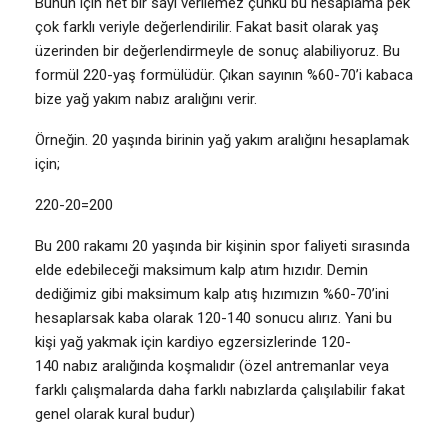
Bunun için net bir sayı verilemez çünkü bu hesaplama pek
çok farklı veriyle değerlendirilir. Fakat basit olarak yaş
üzerinden bir değerlendirmeyle de sonuç alabiliyoruz. Bu
formül 220-yaş formülüdür. Çıkan sayının %60-70’i kabaca
bize yağ yakım nabız aralığını verir.
Örneğin. 20 yaşında birinin yağ yakım aralığını hesaplamak
için;
220-20=200
Bu 200 rakamı 20 yaşında bir kişinin spor faliyeti sırasında
elde edebileceği maksimum kalp atım hızıdır. Demin
dediğimiz gibi maksimum kalp atış hızımızın %60-70’ini
hesaplarsak kaba olarak 120-140 sonucu alırız. Yani bu
kişi yağ yakmak için kardiyo egzersizlerinde 120-
140 nabız aralığında koşmalıdır (özel antremanlar veya
farklı çalışmalarda daha farklı nabızlarda çalışılabilir fakat
genel olarak kural budur)