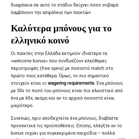
διαφάνεια σε αυτό το στάδιο δείχνει πόσο σοβαρά
λαμβάνουν την ασφάλεια των παικτών.
Καλύτερα μπόνους για το
ελληνικό κοινό
Οι παίκτες στην Ελλάδα εκτιμούν ιδιαίτερα τα
«welcome bonus» που συνδυάζουν ελεύθερες
περιστροφές (free spins) με ποσοστό match στο
πρώτο τους κατάθεμα. Όμως, το πιο σημαντικό
στοιχείο είναι οι
wagering requirements
. Ένα μπόνους
με 30x το ποσό του μπόνους είναι πιο ελκυστικό από
ένα με 60x, ακόμη και αν το αρχικό ποσοστό είναι
μικρότερο.
Συνεπώς, πριν αποδεχτείτε ένα μπόνους, διαβάστε
προσεκτικά τις προϋποθέσεις. Επίσης, ελέγξτε αν το
bonus ισχύει για συγκεκριμένα παιχνίδια – πολλά