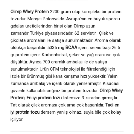
Olimp Whey Protein
2200 gram olup kompleks bir protein
tozudur. Menşei Polonya’dır. Avrupa’nın en büyük sporcu
gıdaları üreticilerinden birisi olan
Olimp
uzun
zamandır Türkiye piyasasındadır. 62 servistir. Çilek ve
çikolata aromaları ile satışa sunulmaktadır. Aroma olarak
oldukça başarılıdır. 5035 mg
BCAA
içerir, servis başı 26.5
gr protein içerir. Karbonhidrat, şeker ve yağ oranı ise çok
düşüktür. Ayrıca 700 gramlık ambalajı ile de satışa
sunulmaktadır. Ürün CFM teknolojisi ile filtrelendiği için
izole bir ürünmüş gibi kana karışma hızı yüksektir. Yakın
zamanda ambalaj ve içerik olarak yenilenmiştir. Kısacası
güvenle kullanabileceğiniz bir protein tozudur.
Olimp Whey
Protein
,
En iyi protein tozu
listemize 3. sıradan girmiştir.
Tat olarak çilek aroması çok ama çok başarılıdır.
Tadı en
iyi protein tozu
dersem yanlış olmaz, suyla bile çok kolay
içiliyor.