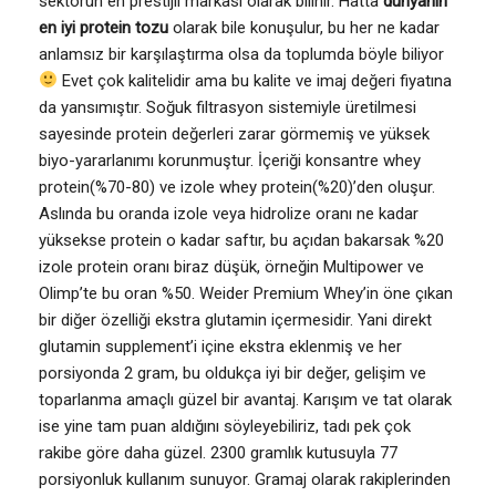
sektörün en prestijli markası olarak bilinir. Hatta
dünyanın
en iyi protein tozu
olarak bile konuşulur, bu her ne kadar
anlamsız bir karşılaştırma olsa da toplumda böyle biliyor
Evet çok kalitelidir ama bu kalite ve imaj değeri fiyatına
da yansımıştır. Soğuk filtrasyon sistemiyle üretilmesi
sayesinde protein değerleri zarar görmemiş ve yüksek
biyo-yararlanımı korunmuştur. İçeriği konsantre whey
protein(%70-80) ve izole whey protein(%20)’den oluşur.
Aslında bu oranda izole veya hidrolize oranı ne kadar
yüksekse protein o kadar saftır, bu açıdan bakarsak %20
izole protein oranı biraz düşük, örneğin Multipower ve
Olimp’te bu oran %50. Weider Premium Whey’in öne çıkan
bir diğer özelliği ekstra glutamin içermesidir. Yani direkt
glutamin supplement’i içine ekstra eklenmiş ve her
porsiyonda 2 gram, bu oldukça iyi bir değer, gelişim ve
toparlanma amaçlı güzel bir avantaj. Karışım ve tat olarak
ise yine tam puan aldığını söyleyebiliriz, tadı pek çok
rakibe göre daha güzel. 2300 gramlık kutusuyla 77
porsiyonluk kullanım sunuyor. Gramaj olarak rakiplerinden